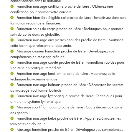
connaissances dans le domaine.
Formation massage certifiante proche de Isère
: Obtenez une
certification pour booster votre carrière.
Formation bien-être éligible cpf proche de Isère
: Investissez dans une
formation reconnue et financée.
Formation soins du corps proche de Isère
: Techniques pour prendre
soin du corps dans sa globalité.
Formation massage aux pierres chaudes proche de Isère
: Maîtrisez
cette technique relaxante et apaisante.
Massage cranien formation proche de Isère
: Developpez vos
compétences en massage crânien.
Formation massage courte proche de Isère
: Formations rapides pour
une mise en pratique immédiate.
Formation massage lomi lomi proche de Isère
: Apprenez cette
technique hawaïenne unique.
Formation massage balinais proche de Isère
: Découvrez les secrets
du massage traditionnel balinais.
Formation massage lymphatique proche de Isère
: Techniques pour
stimuler le système lymphatique.
Massage sportif formation proche de Isère
: Cours dédiés aux soins
des sportifs.
Formation massage bébé proche de Isère
: Apprenez à masser les
tout-petits en douceur.
Massage formation proche de Isère
: Développez vos compétences