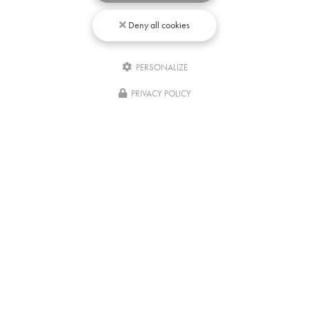
Deny all cookies
PERSONALIZE
Écrivez-
nous
PRIVACY POLICY
04/08/2026
Comment rester concentré pour réviser
après une formation ?
Réviser après une formation pratique comme le massage