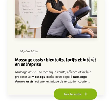
DES CONSEILS
BIEN-ÊTRE EXCLUSIFS
Recevez nos meilleures astuces chaque mois pour
progresser dans votre pratique
En vous inscrivant, vous acceptez de recevoir nos emails.
02/06/2026
Désinscription à tout moment.
Massage assis : bienfaits, tarifs et intérêt
en entreprise
Recevoir mes ressources
Massage assis : une technique courte, efficace et facile à
proposer Le
massage assis
, aussi appelé
massage
Amma assis
, est une technique de relaxation courte,…
Lire la suite