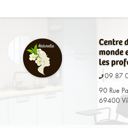
Navigation principale
Aller
au
contenu
principal
Centre 
monde e
les prof
09 87 
90 Rue Pa
69400 Vil