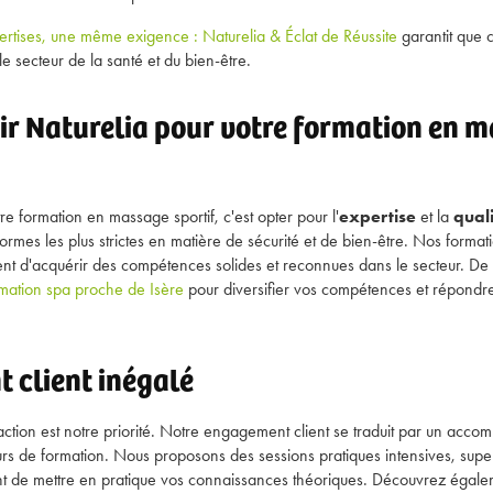
rtises, une même exigence : Naturelia & Éclat de Réussite
garantit que 
le secteur de la santé et du bien-être.
ir Naturelia pour votre formation en m
re formation en massage sportif, c'est opter pour l'
expertise
et la
qual
ormes les plus strictes en matière de sécurité et de bien-être. Nos format
ent d'acquérir des compétences solides et reconnues dans le secteur. De 
mation spa proche de Isère
pour diversifier vos compétences et répondr
 client inégalé
faction est notre priorité. Notre engagement client se traduit par un ac
urs de formation. Nous proposons des sessions pratiques intensives, supe
tent de mettre en pratique vos connaissances théoriques. Découvrez égal