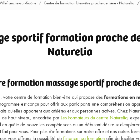
 Villefranche-sur-Saône
Centre de formation bien-être proche de Isère - Naturelia
e sportif formation proche de 
Naturelia
e formation massage sportif proche de
a
, votre centre de formation bien-être qui propose des
formations en m
 programme est conçu pour offrir aux participants une compréhension app
faits qu'elles apportent aux athlètes et aux personnes actives. Chez Nat
on de haut niveau, encadrée par
Les Formateurs du centre Naturelia
, expe
l en quête de nouvelles compétences ou un débutant désireux d'explor
 fait pour vous. Pour plus d'informations sur notre offre et nos autres form
nous vous offrons la possibilité de
Financer sa formation
afin de faciliter v