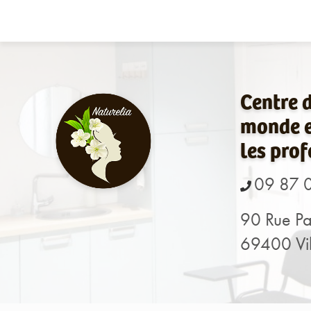
Navigation principale
Aller
au
contenu
principal
Centre 
monde e
les prof
09 87 
90 Rue Pa
69400 Vil