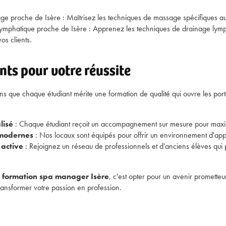
ge proche de Isère
: Maîtrisez les techniques de massage spécifiques a
ymphatique proche de Isère
: Apprenez les techniques de drainage lymp
os clients.
ts pour votre réussite
s que chaque étudiant mérite une formation de qualité qui ouvre les por
lisé
: Chaque étudiant reçoit un accompagnement sur mesure pour maxim
 modernes
: Nos locaux sont équipés pour offrir un environnement d'app
active
: Rejoignez un réseau de professionnels et d'anciens élèves qui 
e
formation spa manager Isère
, c'est opter pour un avenir prometteu
ransformer votre passion en profession.