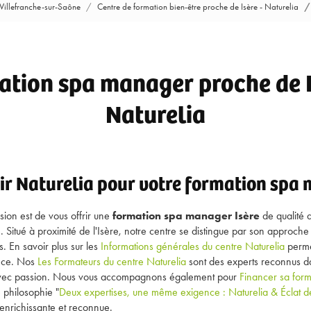
 Villefranche-sur-Saône
Centre de formation bien-être proche de Isère - Naturelia
tion spa manager proche de I
Naturelia
ir Naturelia pour votre formation spa 
ssion est de vous offrir une
formation spa manager Isère
de qualité 
e. Situé à proximité de l'Isère, notre centre se distingue par son approc
. En savoir plus sur les
Informations générales du centre Naturelia
perme
nce. Nos
Les Formateurs du centre Naturelia
sont des experts reconnus d
e avec passion. Nous vous accompagnons également pour
Financer sa form
 philosophie "
Deux expertises, une même exigence : Naturelia & Éclat d
enrichissante et reconnue.