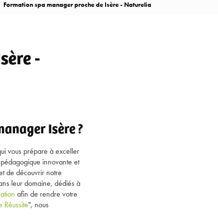
Formation spa manager proche de Isère - Naturelia
sère -
manager Isère ?
qui vous prépare à exceller
he pédagogique innovante et
t de découvrir notre
ans leur domaine, dédiés à
ation
afin de rendre votre
e Réussite
", nous