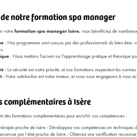
 de notre formation spa manager
ur votre
formation spa manager Isère
, vous bénéficiez de nombreux 
ue
: Nos programmes sont conçus par des professionnels du bien-être, v
s.
ique
: Nous mettons l'accent sur l'apprentissage pratique et théorique p
té
: La sécurité est notre priorité, et nos formations respectent les normes l
t
: Votre satisfaction est notre moteur, et nous nous engageons à vous 
s complémentaires à Isère
t des formations complémentaires pour enrichir vos compétences :
hérapie proche de Isère
: Développez vos compétences en techniques d
reconnue par l état proche de Isère
: Obtenez une certification reconnue