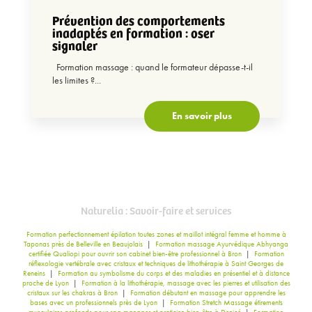
Prévention des comportements
inadaptés en formation : oser
signaler
Formation massage : quand le formateur dépasse-t-il
les limites ?...
En savoir plus
Naturelia : Savoir-faire et services
Formation perfectionnement épilation toutes zones et maillot intégral femme et homme à
Taponas près de Belleville en Beaujolais
|
Formation massage Ayurvédique Abhyanga
certifiée Qualiopi pour ouvrir son cabinet bien-être professionnel à Bron
|
Formation
réflexologie vertébrale avec cristaux et techniques de lithothérapie à Saint Georges de
Reneins
|
Formation au symbolisme du corps et des maladies en présentiel et à distance
proche de Lyon
|
Formation à la lithothérapie, massage avec les pierres et utilisation des
cristaux sur les chakras à Bron
|
Formation débutant en massage pour apprendre les
bases avec un professionnels près de Lyon
|
Formation Stretch Massage étirements