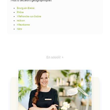
Nos 6 secteurs géographiques
Bourg-en-Bresse
Rhône
Villefranche-sur-Saône
Mâcon
Villeurbanne
Isère
En savoir +