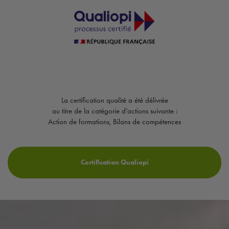
bien-être à Anse
|
Formation massage Ayurvédique Abhyanga certifiée Qualiopi pour
ouvrir son cabinet bien-être professionnel à Bron
|
Formation massage Runique Viking
héritage nordique énergétique ancestrale pour praticien certifié Qualiopi près de Val-
d'Oingt
|
Formation Luxury Attitude et élégance à la française dans l'accueil, l'installation
et l'encaissement d'un client en cabine
|
Formation massage Runique Viking héritage
nordique énergétique ancestral pratiques scandinaves à distance éligible CPF
|
Formation aux bols chantants tibétains dans le cadre d'un massage bien-être et sono
thérapie au CPF à Denicé
|
Formation aux techniques colombiennes de maderothérapie
minceur avec accessoires bois
|
Formation à la lithothérapie, massage avec les pierres
et utilisation des cristaux sur les chakras à Bron
|
Formation perfectionnement épilation
toutes zones et maillot intégral femme et homme à Taponas près de Belleville en Beaujolais
|
Accompagnement individuel réseaux sociaux à distance pris en charge FAFCEA pour
les esthéticiennes
La certification qualité a été délivrée
au titre de la catégorie d’actions suivante :
Action de formations, Bilans de compétences
Certification Qualiopi