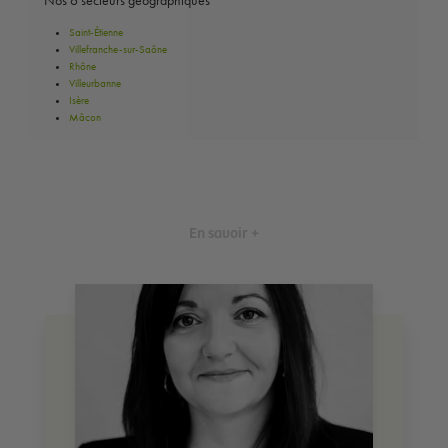
Nos 6 secteurs géographiques
Saint-Étienne
Villefranche-sur-Saône
Rhône
Villeurbanne
Isère
Mâcon
En savoir +