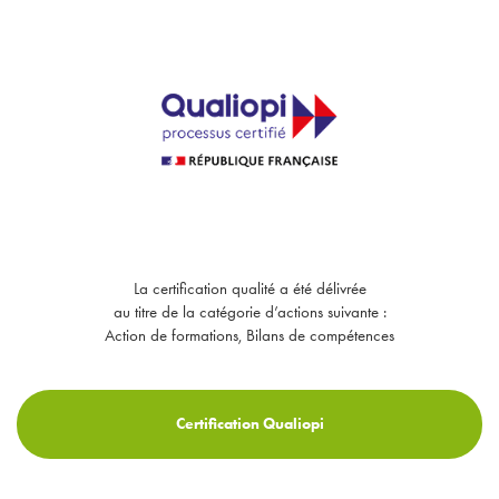
récupération musculaire sportifs pour spa manager et praticien bien-être à Villefranche-
sur-Saône
|
Formation Rebozo et techniques d'enserrage du bassin et hutte de sudation
à Thizy les Bourgs
|
Formation aux technique de toucher des personnes âgées et
intervention en maison de retraite à Dardilly
|
Formation aux massages aux pierres
chaudes et massages du monde dans centre de formation bien-être à Lyon
|
Formation
à la détoxologie et aux techniques de massage détox pour devenir détoxologue au Val
d'Oingt
|
Formation aux techniques de massage Balinais et pratiques balinaises à
Chaleins proche de Villeneuve
|
Formation au drainage lympho détox et techniques de
gestion de la lymphe à Blacé
|
Formation création d'entreprise, de spa, d'institut de
beauté à distance au CPF
|
Formation reconversion professionnelle dans la pratique des
massages bien-être à Villeurbanne
|
Apprendre les techniques de massage Californien
traditionnel et détente profonde certifié Qualiopi à Beauregard
|
Formation magnétisme
et techniques énergétiques à Villefranche sur Saône près de Lyon
|
Formation à distance
pierres chaudes et pochons avec démonstration pour faire soi même ses pochons de
massage à Thoissey
|
Formation réflexologie vertébrale avec cristaux et techniques de
lithothérapie à Saint Georges de Reneins
La certification qualité a été délivrée
au titre de la catégorie d’actions suivante :
Action de formations, Bilans de compétences
Certification Qualiopi