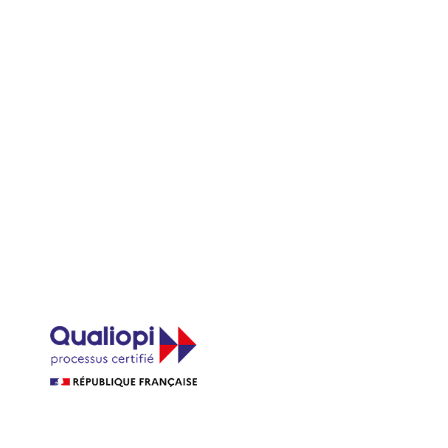
pie, massage avec les pierres et utilisation des cristaux sur les
sage pour apprendre les bases avec un professionnels près de
 bols chantants tibétains dans le cadre d'un massage bien-être et
 Val-d'Oingt
|
Formation professionnelle Ciné Massage unique
armas et des doshas à Villars les Dombes
|
Formation Tui Na
ion au massage colombien REBOZO et MADEROTHERAPIE prise
 professionnelle dans la pratique des massages bien-être à
ien-être à Villefranche-sur-Saône