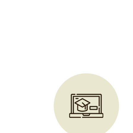
certifié Qualiopi praticien à Tarare
|
Formation au drainage 
chakras à Bron
|
Formation au massage relaxant du crâne pou
Lyon
|
Formation à distance pierres chaudes et pochons avec 
sono thérapie au CPF à Denicé
|
Formation massage Runique Vi
transformant musique de film en sensations corporelles innovan
Minceur avec ventouse, feu et trajet des méridiens à Craponne
en charge CPF
|
Formation au massage du crâne relaxant 
Villeurbanne
|
Formation perfect