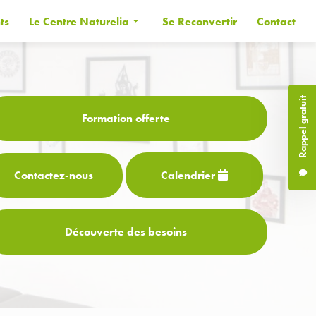
ts
Le Centre Naturelia
Se Reconvertir
Contact
Informations générales
Les Formateurs
Rappel gratuit
Financer sa formation
Formation offerte
CPF
Contactez-
nous
Calendrier
Découverte des besoins