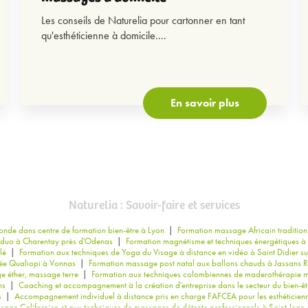
Les conseils de Naturelia pour cartonner en tant
qu'esthéticienne à domicile....
En savoir plus
Naturelia : Savoir-faire et services
nde dans centre de formation bien-être à Lyon
|
Formation massage Africain traditionne
 duo à Charentay près d'Odenas
|
Formation magnétisme et techniques énergétiques à 
lé
|
Formation aux techniques de Yoga du Visage à distance en vidéo à Saint Didier s
fiée Qualiopi à Vonnas
|
Formation massage post natal aux ballons chauds à Jassans Rio
e éther, massage terre
|
Formation aux techniques colombiennes de maderothérapie m
ns
|
Coaching et accompagnement à la création d'entreprise dans le secteur du bien-êt
s
|
Accompagnement individuel à distance pris en charge FAFCEA pour les esthéticien
age Californien et aux techniques de massages de détente professionnels à Saint Jean 