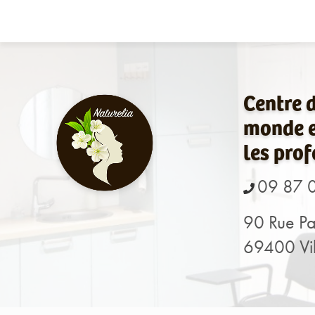
Navigation principale
Aller
au
contenu
principal
Centre 
monde e
les prof
09 87 
90 Rue Pa
69400 Vil