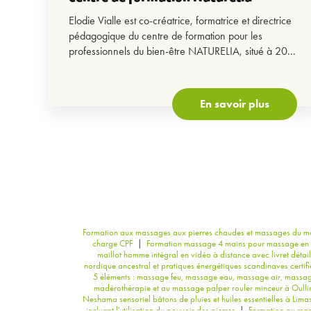
Elodie Vialle est co-créatrice, formatrice et directrice
pédagogique du centre de formation pour les
professionnels du bien-être NATURELIA, situé à 20...
En savoir plus
Formation aux massages aux pierres chaudes et massages du mo
charge CPF
|
Formation massage 4 mains pour massage en
maillot homme intégral en vidéo à distance avec livret détail
nordique ancestral et pratiques énergétiques scandinaves certi
5 éléments : massage feu, massage eau, massage air, massag
madérothérapie et au massage palper rouler minceur à Oulli
Neshama sensoriel bâtons de pluies et huiles essentielles à Lima
incluant l'utilisation du pouvoir des pierres
|
Formation au mass