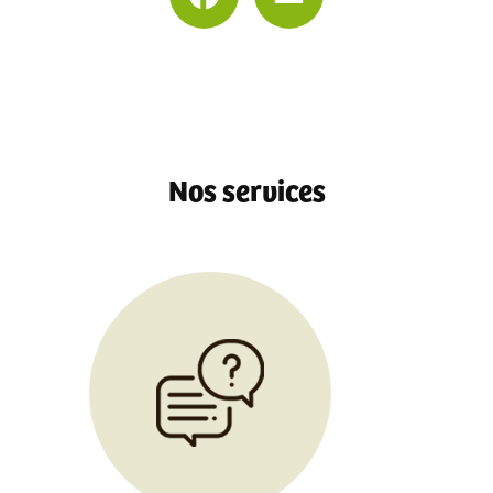
lympho détox et techniques de gestion de la lymphe à Blacé
|
Formation à la lithothéra
r salon de coiffure Shirotchampi et Shirodhara à Miribel
|
Formation débutant en mas
démonstration pour faire soi même ses pochons de massage à Thoissey
|
Formation aux
king héritage nordique énergétique ancestrale pour praticien certifié Qualiopi près de
tes à distance
|
Formation massage ayurvédique abhyanga et découverte des points m
|
Formation au massage de la femme enceinte et du bébé à distance en vidéo
|
Format
pour salon de coiffure Shirotchampi et Shirodhara à Miribel
|
Formation reconversion
ionnement technique de massage visage et massage du corps dans centre de formation b
Nos services