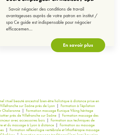
Savoir négocier des conditions de travail
avantageuses auprès de votre patron en institut /
spa Ce guide est indispensable pour négocier
efficacemen...
En savoir plus
l rituel beauté ancestral bien-être holistique à distance prise en
Villefranche sur Saône près de Lyon
|
Formation à l'épilation
ur Chalaronne
|
Formation massage Runique Viking héritage
ttier près de Villefranche sur Saône
|
Formation massage des
inceur avec accessoires bois
|
Formation aux techniques de
re et du massage à Lyon à distance
|
Formation au massage
nes
|
Formation réflexologie vertébrale et lithothérapie massage
d'Ardières
|
formation massage traditionnel lomi lomi hawaïen