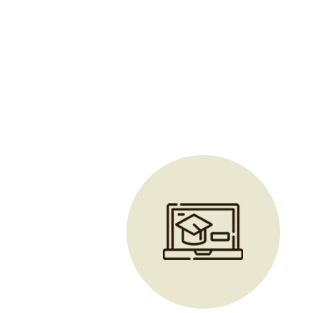
Abhyanga et découverte philosophie ayurvédique à distance él
|
Formation Luxury Attitude et élégance à la française dans l'acc
distance prise en charge CPF
|
Formation au massage relax
Formation Rebozo et techniques d'enserrage du bassin et hutt
Craponne
|
Formation massage Chi Nei Tsang abdominal déto
CPF proche de Tassin-la-Demi-Lune
|
formation pierres chaude
et spa praticiennes à distance en e-learn