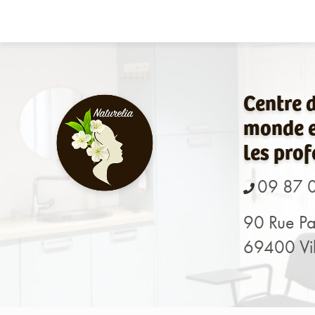
Navigation principale
Aller
au
contenu
principal
Centre 
monde e
les prof
09 87 
90 Rue Pa
69400 Vil