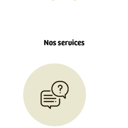
igible CPF et financement OPCO
|
Coaching et accompagnement à la création d'entrepri
ueil, l'installation et l'encaissement d'un client en cabine
|
Formation professionnelle 
ant du crâne pour salon de coiffure Shirotchampi et Shirodhara à Miribel
|
Formatio
e de sudation à Thizy les Bourgs
|
Formation professionnelle Soins Visage Occidentaux 
x à distance éligible CPF et financement OPCO
|
Formation reconversion professionn
s et pochons avec démonstration pour faire sois même ses pochons de massage à Thois
ing
|
Formation massage Runique Viking héritage nordique énergétique ancestral prati
Nos services