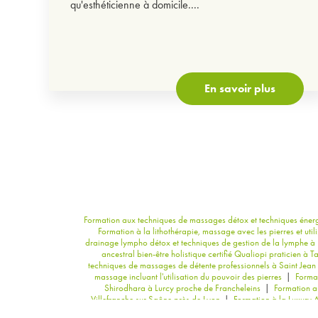
qu'esthéticienne à domicile....
En savoir plus
Formation aux techniques de massages détox et techniques énerg
Formation à la lithothérapie, massage avec les pierres et util
drainage lympho détox et techniques de gestion de la lymphe à
ancestral bien-être holistique certifié Qualiopi praticien à T
techniques de massages de détente professionnels à Saint Jean 
massage incluant l'utilisation du pouvoir des pierres
|
Format
Shirodhara à Lurcy proche de Francheleins
|
Formation au
Villefranche sur Saône près de Lyon
|
Formation à la Luxury A
près d'Odenas
|
Formation au drainage traditionnel méthode 