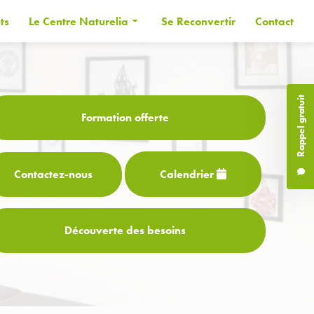
ts
Le Centre Naturelia
Se Reconvertir
Contact
Informations générales
Les Formateurs
Rappel gratuit
Financer sa formation
Formation offerte
CPF
Contactez-
nous
Calendrier
Découverte des besoins