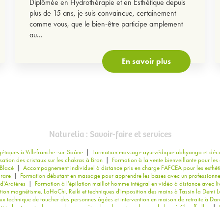
Diplômée en Hydrothérapie et en Esthétique depuis
plus de 15 ans, je suis convaincue, certainement
comme vous, que le bien-être participe amplement
au...
En savoir plus
Naturelia : Savoir-faire et services
étiques à Villefranche-sur-Saône
|
Formation massage ayurvédique abhyanga et décou
isation des cristaux sur les chakras à Bron
|
Formation à la vente bienveillante pour le
 Blacé
|
Accompagnement individuel à distance pris en charge FAFCEA pour les esthét
arare
|
Formation débutant en massage pour apprendre les bases avec un professionne
d'Ardières
|
Formation à l'épilation maillot homme intégral en vidéo à distance avec liv
ion magnétisme, LaHoChi, Reiki et techniques d'imposition des mains à Tassin la Demi L
x technique de toucher des personnes âgées et intervention en maison de retraite à Dard
ttitude et aux techniques de savoir être dans le secteur du spa de luxe à Chauffailles
|
Coche ou méthode Vodder à Rillieux la Pape
|
Formation aux techniques de toucher des 