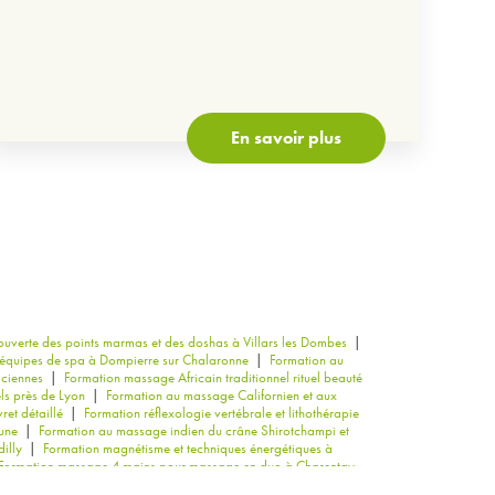
En savoir plus
verte des points marmas et des doshas à Villars les Dombes
|
s équipes de spa à Dompierre sur Chalaronne
|
Formation au
iciennes
|
Formation massage Africain traditionnel rituel beauté
ls près de Lyon
|
Formation au massage Californien et aux
ret détaillé
|
Formation réflexologie vertébrale et lithothérapie
une
|
Formation au massage indien du crâne Shirotchampi et
illy
|
Formation magnétisme et techniques énergétiques à
Formation massage 4 mains pour massage en duo à Charentay
personnes âgées et intervention en maison de retraite à Dardilly