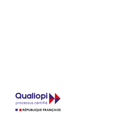
se dans le secteur du bien-être et du massage à Lyon à distance
massage Lomi Lomi Hawaïen traditionnel et philosophie aloha à
n Hypnomassage, Chamanisme et animal totem à Vonnas
|
certifiée Qualiopi pour devenir praticien bien-être diplômé à
elle massage Ayurvédique Abhyanga et équilibre doshas éligible
sey
|
Formation en anglais professionnel pour les esthéticiennes
ques scandinaves à distance éligible CPF