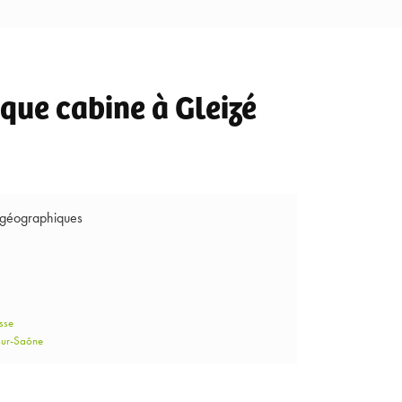
que cabine à Gleizé
 géographiques
sse
sur-Saône