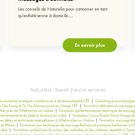
Les conseils de Naturelia pour cartonner en tant
qu'esthéticienne à domicile....
En savoir plus
Naturelia : Savoir-faire et services
e ancestral pratiques scandinaves à distance éligible CPF
|
Coaching et accompagnemen
i Nei Tsang et Tui Na Minceur prise en charge CPF
|
Formation débutant en massage p
ier près de Villefranche sur Saône
|
Formation perfectionnement technique de massage
me enceinte et du bébé à distance en vidéo
|
Formation Cursus Expert Soins Visage du
s détox et techniques énergétiques à Villefranche-sur-Saône
|
Formation massage thaï
s le Rhône
|
Formation aux techniques de massage Balinais et pratiques balinaises à C
ribel
|
Formation symbolisme du corps, des maladies et des schémas répétitifs à Tarar
s chantants tibétains dans le cadre d'un massage bien-être et sono thérapie au CPF à D