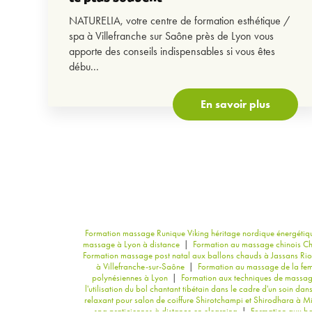
NATURELIA, votre centre de formation esthétique /
spa à Villefranche sur Saône près de Lyon vous
apporte des conseils indispensables si vous êtes
débu...
En savoir plus
Formation massage Runique Viking héritage nordique énergétiqu
massage à Lyon à distance
|
Formation au massage chinois Ch
Formation massage post natal aux ballons chauds à Jassans Riott
à Villefranche-sur-Saône
|
Formation au massage de la fem
polynésiennes à Lyon
|
Formation aux techniques de massage
l'utilisation du bol chantant tibétain dans le cadre d'un soin dan
relaxant pour salon de coiffure Shirotchampi et Shirodhara à Mi
spa praticiennes à distance en elearning
|
Formation aux bol