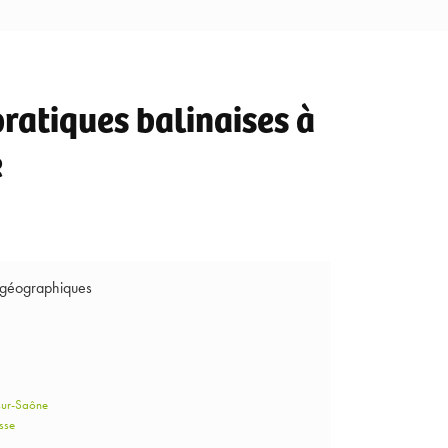
ratiques balinaises à
e
 géographiques
sur-Saône
sse