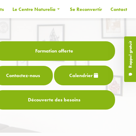
ts
Le Centre Naturelia
Se Reconvertir
Contact
Informations générales
Les Formateurs
Rappel gratuit
Financer sa formation
Formation offerte
CPF
Contactez-
nous
Calendrier
Découverte des besoins