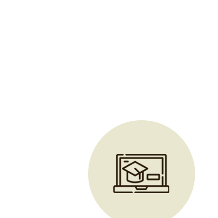
et techniques de gestion de la lymphe à Blacé
|
Formation mas
ancestral bien-être holistique à distance prise en charge CPF
Chi Nei Tsang et massage abdominal détox à Morgon proche 
du bassin et féminin sacré à Beauregard
|
Formation reconvers
holistique certifié Qualiopi praticien à Tarare
|
Formation mas
proche de Lyon
|
Formation au massage indien du crâne Shiro
éligible CPF et financement OPCO
|
Formation à la détoxolog
sois même ses pochons de massag