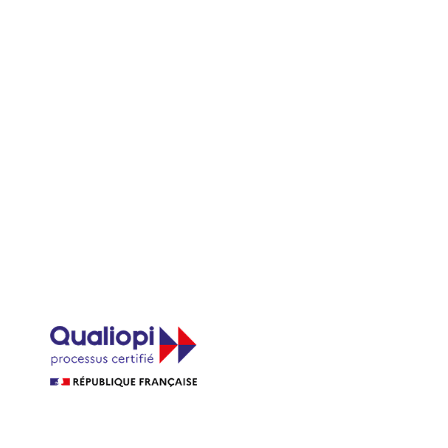
Trévoux
|
Formation massage Africain traditionnel rituel beauté
oshas éligible CPF proche de Tassin-la-Demi-Lune
|
Formation
à Thizy les Bourgs
|
Formation Rituel de soin Rebozo, enserrage
n massage Africain traditionnel rituel beauté ancestral bien-être
massages Ayurvédique Abhyanga et philosophie de l'ayurvéda
ue Abhyanga et découverte philosophie ayurvédique à distance
ation pierres chaudes et pochons avec démonstration pour faire
thérapie à Saint Georges de Reneins