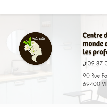
Navigation principale
Aller
au
contenu
principal
Centre 
monde e
les prof
09 87 
90 Rue Pa
69400 Vil