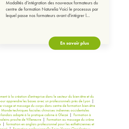
Modalités d’intégration des nouveaux formateurs du
centre de formation Naturelia Voici le processus par
lequel passe nos formateurs avant d'intégrer l...
En savoir plus
t à la création d'entreprise dans le secteur du bien-être et du
our apprendre les bases avec un professionnels près de Lyon
|
 visage et massage du corps dans centre de formation bien-être
 Monde techniques faciales chinoises indiennes occidentales
landais adapté à la pratique cabine à Gleizé
|
Formation à
haleins proche de Villeneuve
|
Formation au massage du crâne
e
|
formation en anglais professionnel pour les esthéticiennes et
enicé
|
Formation professionnelle Soins Visage Occidentaux