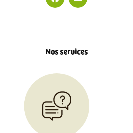
sage traditionnel lomi lomi hawaïen avec une formatrice formée par une hawaïenne à 
|
Formation reconversion professionnelle massage Ayurvédique Abhyanga et équilibre d
de Cogny
|
Formation Rebozo et techniques d'enserrage du bassin et hutte de sudation 
ion professionnelle dans la pratique des massages bien-être à Villeurbanne
|
Formatio
sage assis sur chaise ergonomique à Fareins près de Messimy sur Saône
|
Formation 
tchampi et Shirodhara à Lurcy proche de Francheleins
|
Formation massage Ayurvédiq
ie et aux techniques de massage détox pour devenir détoxologue au Val d'Oingt
|
form
e à Thoissey
|
Formation réflexologie vertébrale avec cristaux et techniques de litho
Nos services