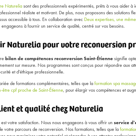
re Naturelia
sont des professionnels expérimentés, prêts à vous aider à 
professionnel réaliste et motivant. De plus, nous proposons des solutions fl
ssus accessible à tous. En collaboration avec
Deux expertises, une même 
 engageons à fournir un service de qualité, centré sur vos besoins.
ir Naturelia pour votre reconversion pr
tre
bilan de compétences reconversion Saint-Étienne
signifie op
ement sur mesure. Nos programmes sont conçus pour répondre aux atte
urité et d'éthique professionnelle.
iée de formations complémentaires, telles que la
formation spa massag
-être cpf proche de Saint-Étienne
, pour élargir vos compétences et augm
ent et qualité chez Naturelia
té est votre satisfaction. Nous nous engageons à vous offrir un
service d'
e votre parcours de reconversion. Nos formations, telles que la
formatio
ues pour maximiser votre potentiel et répondre à vos attentes professionn