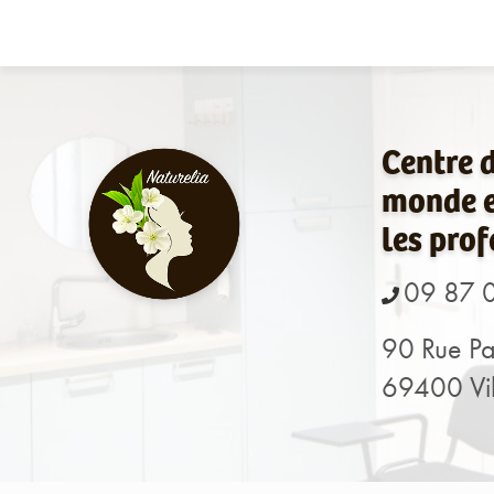
Navigation principale
Aller
au
contenu
principal
Centre 
monde e
les prof
09 87 
90 Rue Pa
69400 Vil