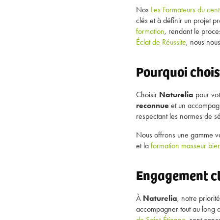
Nos
Les Formateurs du cent
clés et à définir un projet 
formation
, rendant le proce
Éclat de Réussite
, nous nous
Pourquoi chois
Choisir
Naturelia
pour vo
reconnue
et un accompagn
respectant les normes de séc
Nous offrons une gamme var
et la
formation masseur bien
Engagement cli
À
Naturelia
, notre priori
accompagner tout au long d
de Saint-Étienne
, sont conç