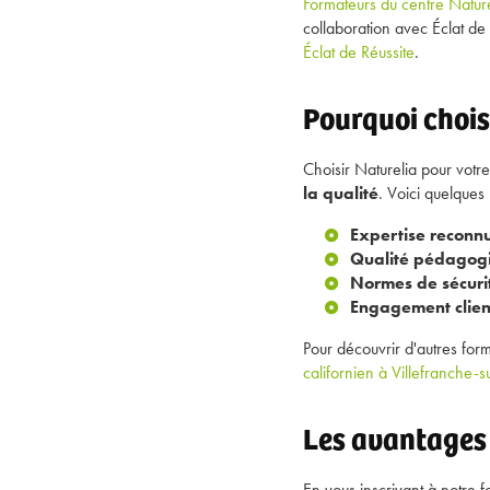
Formateurs du centre Nature
collaboration avec Éclat de
Éclat de Réussite
.
Pourquoi chois
Choisir Naturelia pour vot
la qualité
. Voici quelques
Expertise reconnu
Qualité pédagogi
Normes de sécurit
Engagement client
Pour découvrir d'autres for
californien à Villefranche-
Les avantages
En vous inscrivant à notre 