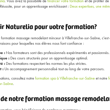
lia
. Vous avez la possibilité de
financer votre formation
et de profiter de
 Réussite, pour un apprentissage enrichissant :
Deux expertises, une mêm
ir Naturelia pour votre formation?
re formation massage remodelant minceur à Villefranche-sur-Saône, c'est
 raisons pour lesquelles nos élèves nous font confiance :
e :
Nos formateurs sont des professionnels expérimentés et passionnés.
que :
Des cours structurés pour un apprentissage optimal.
é :
Des formations respectant les normes les plus strictes.
 :
Un accompagnement personnalisé tout au long de votre parcours.
mations, consultez notre
formation spa à Villefranche-sur-Saône
et notre
f
sur-Saône
.
 de notre formation massage remodela
formation, vous bénéficierez de nombreux avantages :