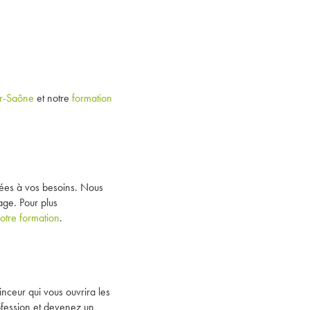
ur-Saône
et notre
formation
tées à vos besoins. Nous
age. Pour plus
otre formation
.
ceur qui vous ouvrira les
ofession et devenez un