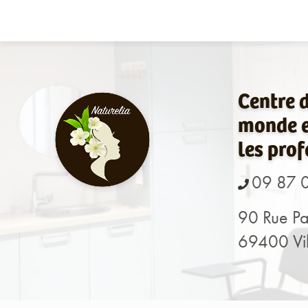
Navigation principale
Aller
au
contenu
principal
Centre 
monde e
les prof
09 87 
90 Rue Pa
69400 Vil