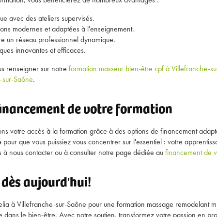
ue avec des ateliers supervisés.
tions modernes et adaptées à l'enseignement.
ndre un réseau professionnel dynamique.
iques innovantes et efficaces.
s renseigner sur notre
formation masseur bien-être cpf à Villefranche-s
e-sur-Saône
.
 financement de votre formation
tons votre accès à la formation grâce à des options de financement adap
é
pour que vous puissiez vous concentrer sur l'essentiel : votre apprentiss
as à nous contacter ou à consulter notre page dédiée au
financement de v
 dès aujourd'hui!
lia à Villefranche-sur-Saône pour une formation massage remodelant min
ie dans le bien-être. Avec notre soutien, transformez votre passion en pr