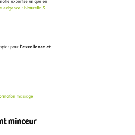
 notre expertise unique en
e exigence : Naturelia &
 opter pour
l'excellence et
ormation massage
nt minceur