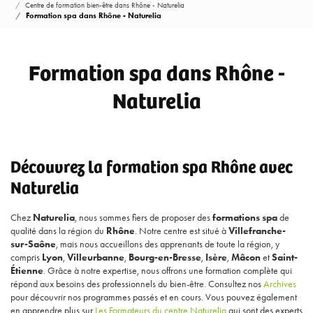
Centre de formation bien-être dans Rhône - Naturelia
Formation spa dans Rhône - Naturelia
Formation spa dans Rhône -
Naturelia
Découvrez la formation spa Rhône avec
Naturelia
Chez
Naturelia
, nous sommes fiers de proposer des
formations spa
de
qualité dans la région du
Rhône
. Notre centre est situé à
Villefranche-
sur-Saône
, mais nous accueillons des apprenants de toute la région, y
compris
Lyon
,
Villeurbanne
,
Bourg-en-Bresse
,
Isère
,
Mâcon
et
Saint-
Étienne
. Grâce à notre expertise, nous offrons une formation complète qui
répond aux besoins des professionnels du bien-être. Consultez nos
Archives
pour découvrir nos programmes passés et en cours. Vous pouvez également
en apprendre plus sur
Les Formateurs du centre Naturelia
qui sont des experts