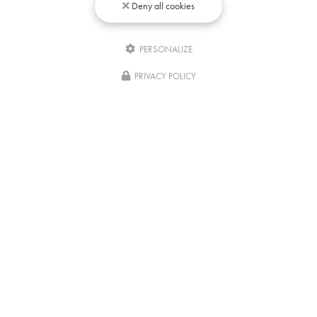
Deny all cookies
PERSONALIZE
Écrivez-
nous
PRIVACY POLICY
04/08/2026
Comment rester concentré pour réviser
après une formation ?
Réviser après une formation pratique comme le massage
africain, le massage ayurvédique ou encore le massage Gua
Sha du visage ne demandent pas seulement de la motivation. Il