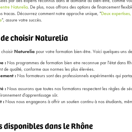
sées par des experts reconnus dans le domaine du bien-être, comme vou
entre Naturelia
. De plus, nous offrons des options de financement flexib
s tracas. Découvrez comment notre approche unique, "
Deux expertises
e
", assure votre succès.
de choisir Naturelia
e choisir
Naturelia
pour votre formation bien-être. Voici quelques-uns d
e :
Nos programmes de
formation bien etre reconnue par l'état dans R
 de qualité, conforme aux normes les plus élevées.
nement :
Nos formateurs sont des professionnels expérimentés qui partag
é :
Nous assurons que toutes nos formations respectent les règles de séc
vironnement d'apprentissage sûr.
 :
Nous nous engageons à offrir un soutien continu à nos étudiants, même
 disponibles dans le Rhône