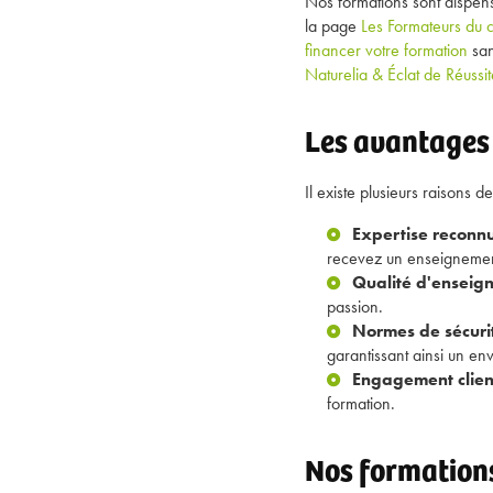
Nos formations sont dispen
la page
Les Formateurs du c
financer votre formation
san
Naturelia & Éclat de Réussit
Les avantages 
Il existe plusieurs raisons d
Expertise reconnu
recevez un enseignement
Qualité d'enseig
passion.
Normes de sécurit
garantissant ainsi un en
Engagement client
formation.
Nos formations