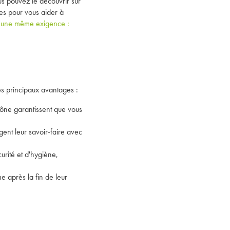
s pouvez le découvrir sur
les pour vous aider à
, une même exigence :
es principaux avantages :
hône
garantissent que vous
ent leur savoir-faire avec
urité et d'hygiène,
 après la fin de leur