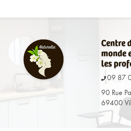
Navigation principale
Aller
au
contenu
principal
Centre 
monde e
les prof
09 87 
90 Rue Pa
69400 Vil