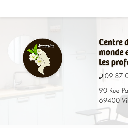
Navigation principale
Aller
au
contenu
principal
Centre 
monde e
les prof
09 87 
90 Rue Pa
69400 Vil