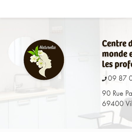
Navigation principale
Aller
au
contenu
principal
Centre 
monde e
les prof
09 87 
90 Rue Pa
69400 Vil