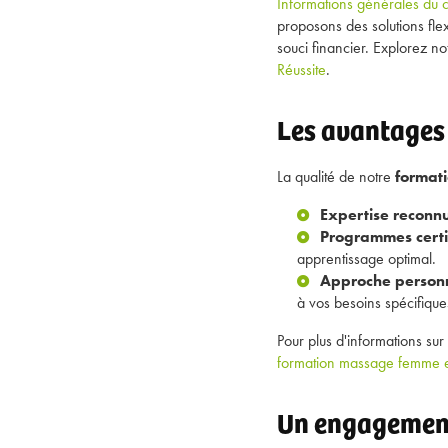
Informations générales du c
proposons des solutions fle
souci financier. Explorez n
Réussite
.
Les avantages
La qualité de notre
format
Expertise reconnu
Programmes certif
apprentissage optimal.
Approche personn
à vos besoins spécifique
Pour plus d'informations su
formation massage femme e
Un engagement