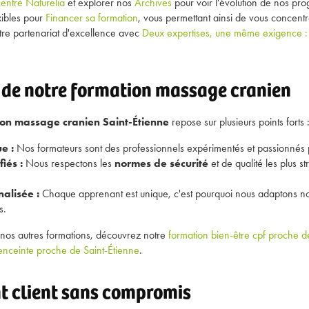
entre Naturelia
et explorer nos
Archives
pour voir l'évolution de nos pr
xibles pour
Financer sa formation
, vous permettant ainsi de vous concentr
otre partenariat d'excellence avec
Deux expertises, une même exigence : 
 de notre formation massage cranien
ion massage cranien Saint-Étienne
repose sur plusieurs points forts 
e :
Nos formateurs sont des professionnels expérimentés et passionnés p
iés :
Nous respectons les
normes de sécurité
et de qualité les plus st
alisée :
Chaque apprenant est unique, c'est pourquoi nous adaptons 
s.
r nos autres formations, découvrez notre
formation bien-être cpf proche d
nceinte proche de Saint-Étienne
.
 client sans compromis