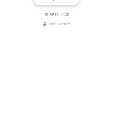
PERSONALIZE
Écrivez-
nous
PRIVACY POLICY
04/08/2026
Comment rester concentré pour réviser
après une formation ?
Réviser après une formation pratique comme le massage
africain, le massage ayurvédique ou encore le massage Gua
Sha du visage ne demandent pas seulement de la motivation. Il
faut aussi réussir à…