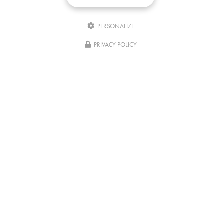
PERSONALIZE
Écrivez-
nous
PRIVACY POLICY
04/08/2026
Comment rester concentré pour réviser
après une formation ?
Réviser après une formation pratique comme le massage
africain, le massage ayurvédique ou encore le massage Gua
Sha du visage ne demandent pas seulement de la motivation. Il
faut aussi réussir à…