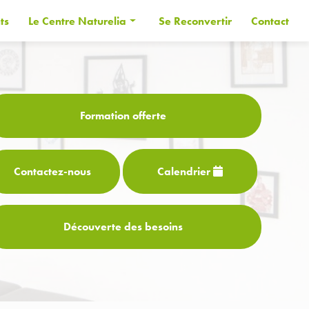
ts
Le Centre Naturelia
Se Reconvertir
Contact
Informations générales
Les Formateurs
Financer sa formation
Formation offerte
CPF
Contactez-
nous
Calendrier
Découverte des besoins