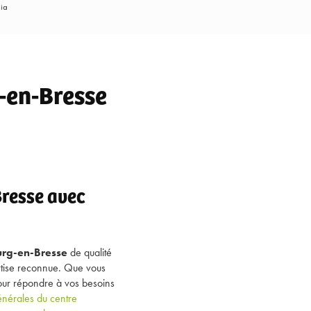
lia
-en-Bresse
resse avec
urg-en-Bresse
de qualité
ertise reconnue. Que vous
our répondre à vos besoins
énérales du centre