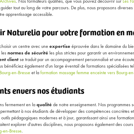
Archives
. Nos formateurs qualifiés, que vous pouvez découvrir sur
Les F
s guider tout au long de votre parcours. De plus, nous proposons diverses
tre apprentissage accessible.
ir Naturelia pour votre formation en m
 choisir un centre avec une
expertise
éprouvée dans le domaine du bie
 les
normes de sécurité
les plus strictes pour garantir un environneme
t client
se traduit par un accompagnement personnalisé et une écoute
us bénéficiez également d'un large éventail de formations spécialisées te
Bourg-en-Bresse
et la
formation massage femme enceinte vers Bourg-en
ts envers nos étudiants
ons fermement en la
qualité
de notre enseignement. Nos programmes son
s, permettant à nos étudiants de développer des compétences concrètes et
outils pédagogiques modernes et à jour, garantissant ainsi une formation 
aitent explorer d'autres disciplines, nous proposons également des cours 
g-en-Bresse
.