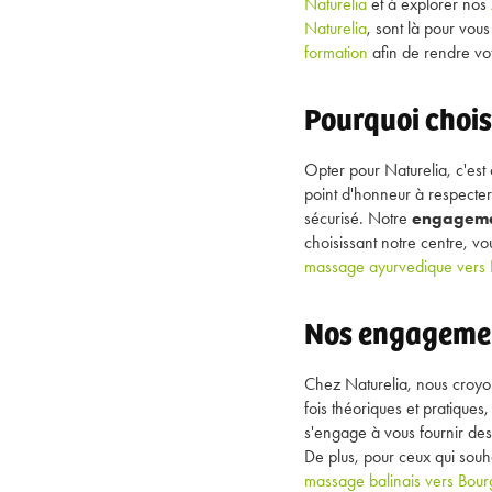
Naturelia
et à explorer nos
Naturelia
, sont là pour vou
formation
afin de rendre vo
Pourquoi chois
Opter pour Naturelia, c'est
point d'honneur à respecter
sécurisé. Notre
engagemen
choisissant notre centre, vo
massage ayurvedique vers 
Nos engagemen
Chez Naturelia, nous croy
fois théoriques et pratique
s'engage à vous fournir des 
De plus, pour ceux qui souh
massage balinais vers Bour