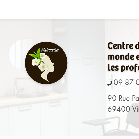
Navigation principale
Aller
au
contenu
principal
Centre 
monde e
les prof
09 87 
90 Rue Pa
69400 Vil