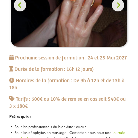
Prochaine session de formation :
24 et 25 Mai 2027
Durée de la formation :
16h (2 jours)
Horaires de la formation :
De 9h à 12h et de 13h à
18h
Tarifs :
600€ ou 10% de remise en cas soit 540€ ou
3 x 180€
Pré requis :
• Pour les professionnels du bien-être : aucun
• Pour les néophytes en massage : Contactez-nous pour une
journée