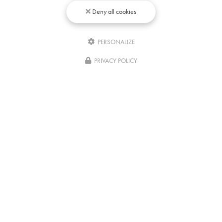
Deny all cookies
PERSONALIZE
Écrivez-
nous
PRIVACY POLICY
Centre de formation bien-être à Villefranche-sur-Saône
90 rue Paul Bert Bâtiment F5
69400 VILLEFRANCHE-SUR-SAÔNE
09 87 02 12 20
06 63 80 16 48
Du lundi au jeudi :
9h - 12h / 14h - 18h